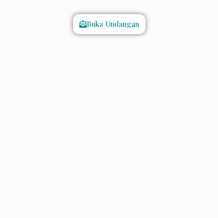
Kepada Yth :
Buka Undangan
Mohon Maaf Apabila Ada Kesalahan Penulisan Nama/Gelar