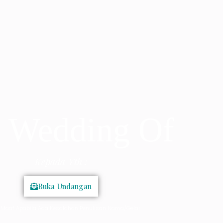
 Wedding Of
Kepada Yth :
Buka Undangan
Maaf Apabila Ada Kesalahan Penulisan Nama/Gelar