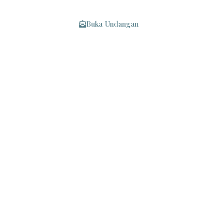
Kepada Yth :
Buka Undangan
Mohon Maaf Apabila Ada Kesalahan Penulisan Nama/Gelar