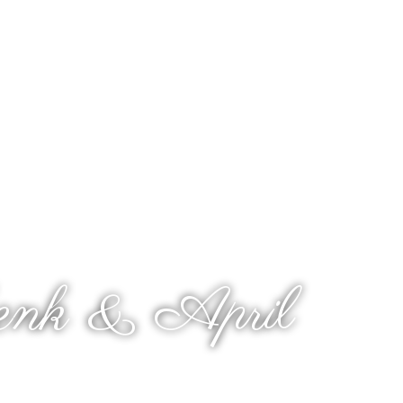
 Wedding Of
enk & April
Kepada Yth :