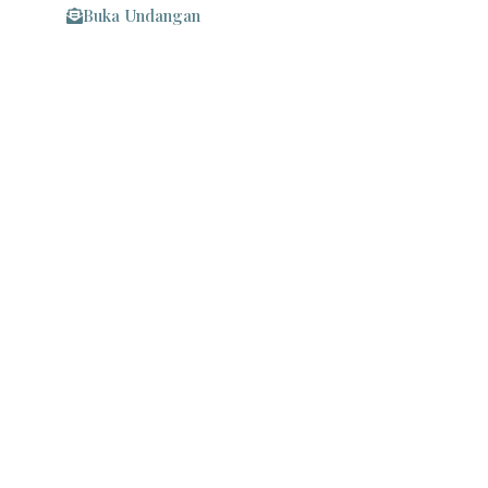
Buka Undangan
Maaf Apabila Ada Kesalahan Penulisan Nama/Gelar