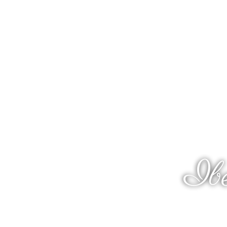
The
Ib