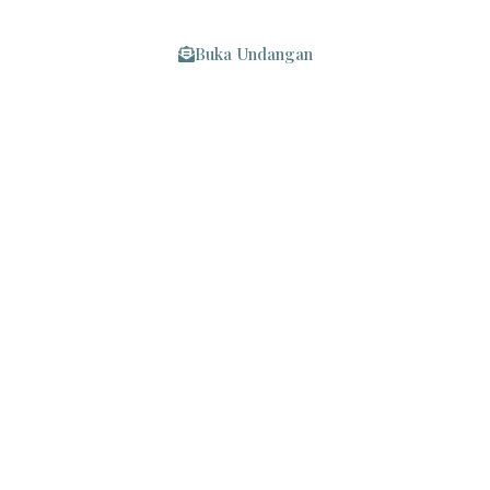
Kepada Yth :
Buka Undangan
Mohon Maaf Apabila Ada Kesalahan Penulisan Nama/Gelar