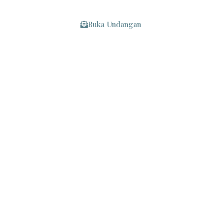
Kepada Yth :
Buka Undangan
Mohon Maaf Apabila Ada Kesalahan Penulisan Nama/Gelar