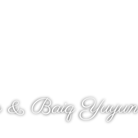
 Wedding Of
n & Baiq Yuyu
Kepada Yth :