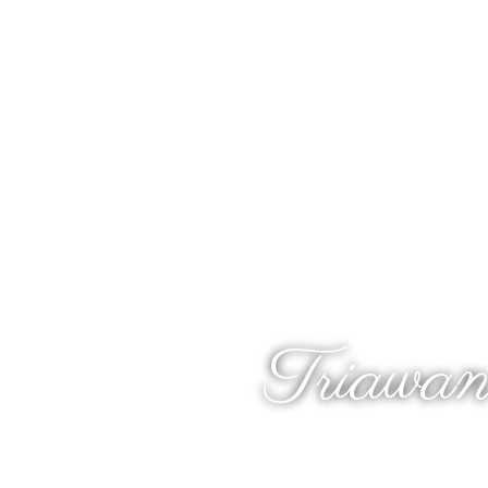
The
Triawa