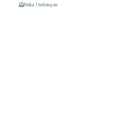
Buka Undangan
Maaf Apabila Ada Kesalahan Penulisan Nama/Gelar