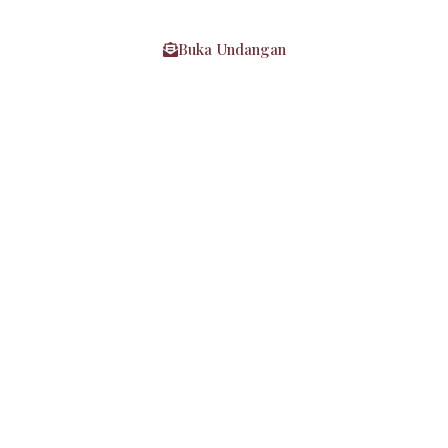
Kepada Yth :
Buka Undangan
Mohon Maaf Apabila Ada Kesalahan Penulisan Nama/Gelar