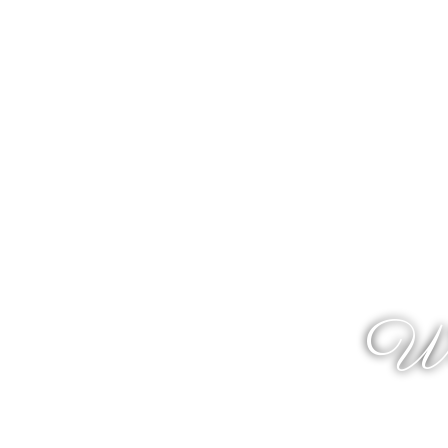
The
Wi