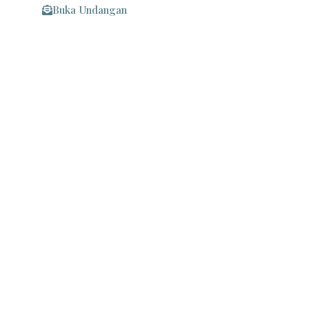
Buka Undangan
Maaf Apabila Ada Kesalahan Penulisan Nama/Gelar