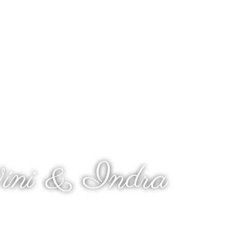
 Wedding Of
ni & Indra
Kepada Yth :