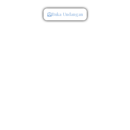
Kepada Yth :
Buka Undangan
Mohon Maaf Apabila Ada Kesalahan Penulisan Nama/Gelar