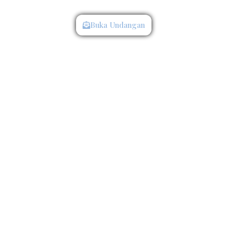
Kepada Yth :
Buka Undangan
Mohon Maaf Apabila Ada Kesalahan Penulisan Nama/Gelar