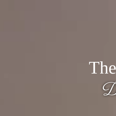
The
D