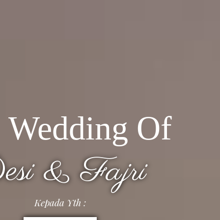
 Wedding Of
esi & Fajri
Kepada Yth :