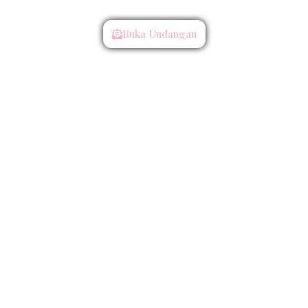
Kepada Yth :
Buka Undangan
Mohon Maaf Apabila Ada Kesalahan Penulisan Nama/Gelar