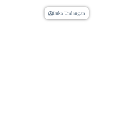
Kepada Yth :
Buka Undangan
Mohon Maaf Apabila Ada Kesalahan Penulisan Nama/Gelar