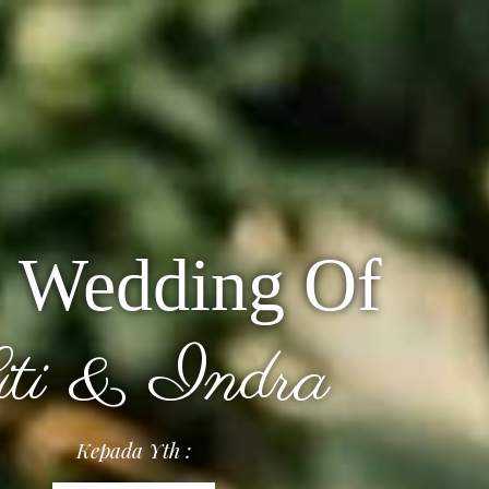
 Wedding Of
iti & Indra
Kepada Yth :