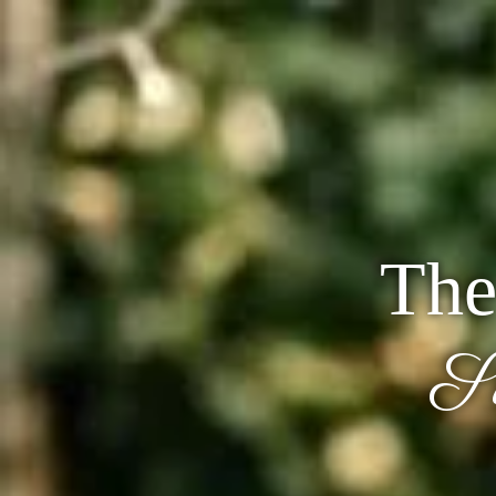
The
S