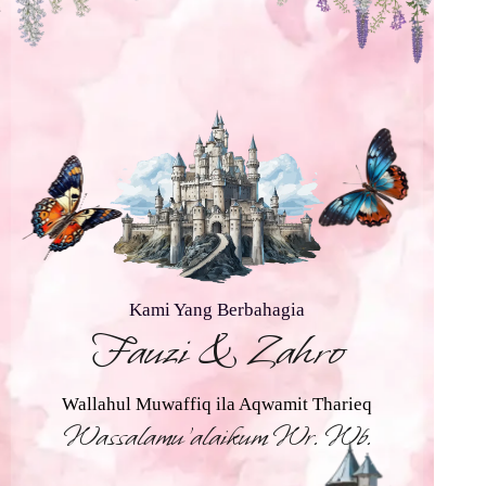
Kami Yang Berbahagia
Fauzi & Zahro
Wallahul Muwaffiq ila Aqwamit Tharieq
Wassalamu’alaikum Wr. Wb.