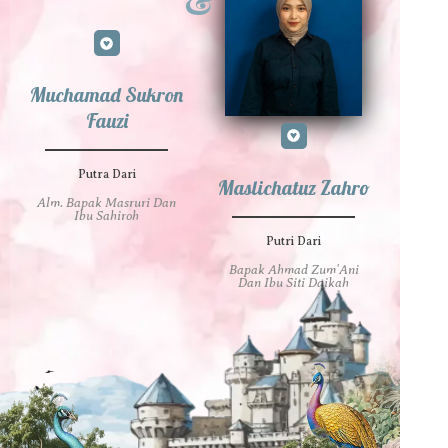
&
Muchamad Sukron
Fauzi
Putra Dari
Maslichatuz Zahro
Alm. Bapak Masruri Dan
Ibu Sahiroh
Putri Dari
Bapak Ahmad Zum'Ani
Dan Ibu Siti Daikah