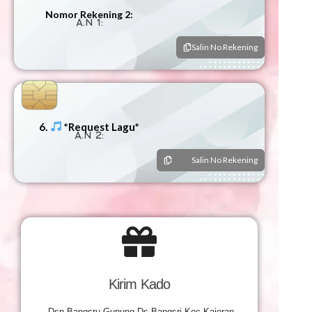
Nomor Rekening 2:
A.N 1:
Salin No Rekening
6.
*Request Lagu*
A.N 2:
Salin No Rekening
Kirim Kado
Dsn Bangsru Gunung,Ds Bangsri Kec Kajoran