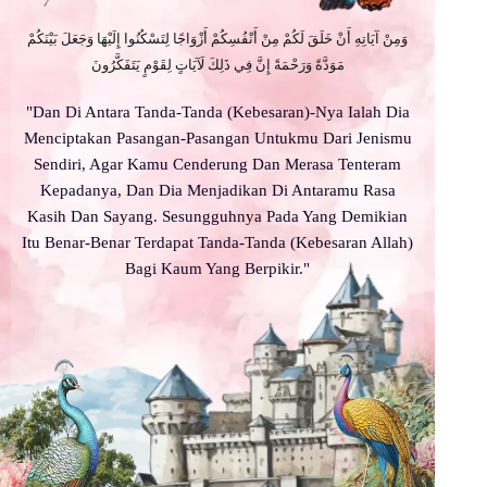
وَمِنْ آيَاتِهِ أَنْ خَلَقَ لَكُمْ مِنْ أَنْفُسِكُمْ أَزْوَاجًا لِتَسْكُنُوا إِلَيْهَا وَجَعَلَ بَيْنَكُمْ
مَوَدَّةً وَرَحْمَةً إِنَّ فِي ذَلِكَ لَآيَاتٍ لِقَوْمٍ يَتَفَكَّرُونَ
"Dan Di Antara Tanda-Tanda (Kebesaran)-Nya Ialah Dia
Menciptakan Pasangan-Pasangan Untukmu Dari Jenismu
Sendiri, Agar Kamu Cenderung Dan Merasa Tenteram
Kepadanya, Dan Dia Menjadikan Di Antaramu Rasa
Kasih Dan Sayang. Sesungguhnya Pada Yang Demikian
Itu Benar-Benar Terdapat Tanda-Tanda (Kebesaran Allah)
Bagi Kaum Yang Berpikir."