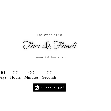
The Wedding Of
Tari & Fandi
Kamis, 04 Juni 2026
00
00
00
00
ays
Hours
Minutes
Seconds
Simpan tanggal