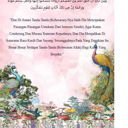
وَمِنْ آيَاتِهِ أَنْ خَلَقَ لَكُمْ مِنْ أَنْفُسِكُمْ أَزْوَاجًا لِتَسْكُنُوا إِلَيْهَا وَجَعَلَ بَيْنَكُمْ مَوَدَّةً
وَرَحْمَةً إِنَّ فِي ذَلِكَ لَآيَاتٍ لِقَوْمٍ يَتَفَكَّرُونَ
"Dan Di Antara Tanda-Tanda (Kebesaran)-Nya Ialah Dia Menciptakan
Pasangan-Pasangan Untukmu Dari Jenismu Sendiri, Agar Kamu
Cenderung Dan Merasa Tenteram Kepadanya, Dan Dia Menjadikan Di
Antaramu Rasa Kasih Dan Sayang. Sesungguhnya Pada Yang Demikian Itu
Benar-Benar Terdapat Tanda-Tanda (Kebesaran Allah) Bagi Kaum Yang
Berpikir."