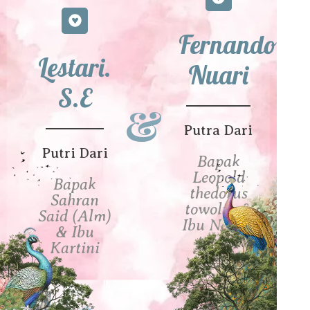
Fernando
Lestari.
Nuari
S.E
&
Putra Dari
Putri Dari
Bapak
Leopold
Bapak
thedorus
Sahran
towoliu &
Said (Alm)
Ibu Naima
& Ibu
tolaba
Kartini